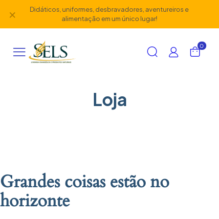
Didáticos, uniformes, desbravadores, aventureiros e
✕
alimentação em um único lugar!
0
Loja
Grandes coisas estão no
horizonte