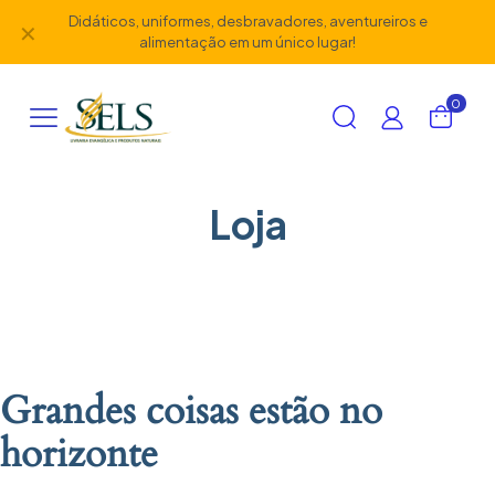
Didáticos, uniformes, desbravadores, aventureiros e
✕
alimentação em um único lugar!
0
Loja
Grandes coisas estão no
horizonte