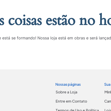
 coisas estão no h
 está se formando! Nossa loja está em obras e será lança
Nossas páginas
Sua
Sobre a Loja
Min
Entre em Contato
Car
Termos de Uso e Política
Loj