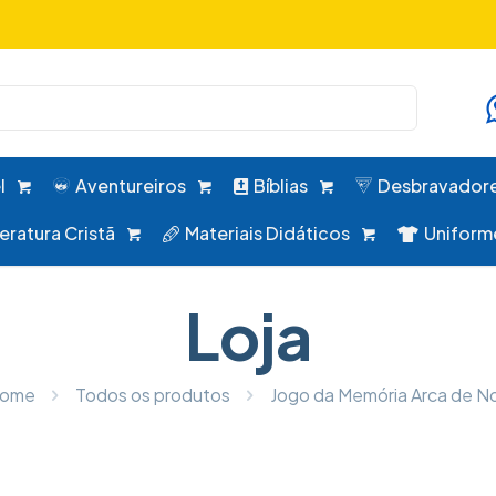
uniformes, desbravadores, aventureiros e alimentação em um 
l
Aventureiros
Bíblias
Desbravador
teratura Cristã
Materiais Didáticos
Uniform
Loja
ome
Todos os produtos
Jogo da Memória Arca de N