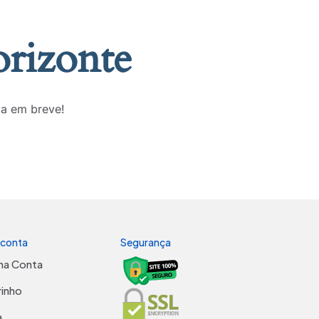
orizonte
da em breve!
 conta
Segurança
ha Conta
rinho
a