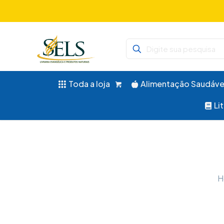
Didáticos, 
Toda a loja
Alimentação Saudáve
Li
H