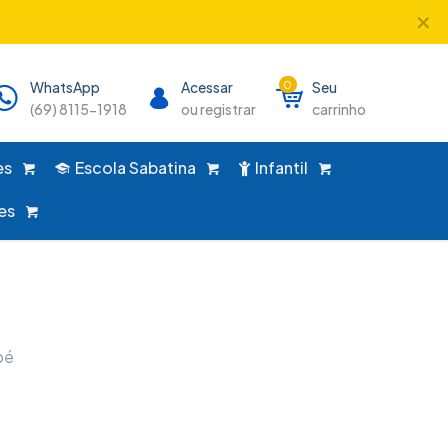
✕
único lugar!
WhatsApp
Acessar
0
Seu
(69) 8115-1918
ou registrar
carrinho
es
Escola Sabatina
Infantil
es
oé