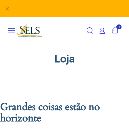
Didáticos, uniformes, desbravadores, aventureiros e
✕
alimentação em um único lugar!
0
Loja
Grandes coisas estão no
horizonte