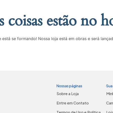
 coisas estão no h
 está se formando! Nossa loja está em obras e será lança
Nossas páginas
Sua
Sobre a Loja
Min
Entre em Contato
Car
Termos de Uso e Política
Loj