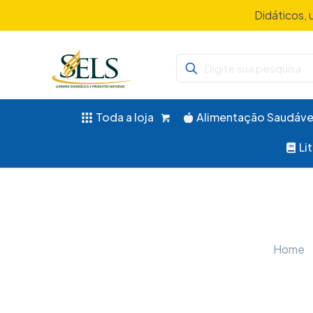
Didáticos, 
Toda a loja
Alimentação Saudáve
Li
Home