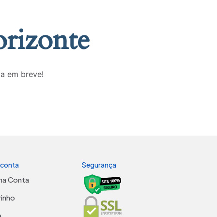
orizonte
da em breve!
 conta
Segurança
ha Conta
rinho
a