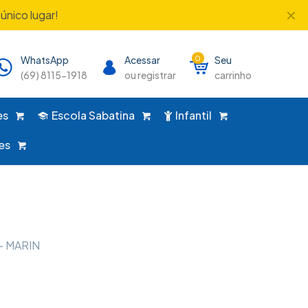
✕
único lugar!
WhatsApp
Acessar
0
Seu
(69) 8115-1918
ou registrar
carrinho
es
Escola Sabatina
Infantil
es
– MARIN