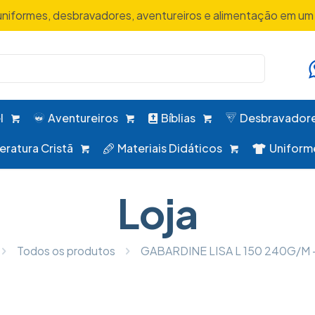
uniformes, desbravadores, aventureiros e alimentação em um 
l
Aventureiros
Bíblias
Desbravador
teratura Cristã
Materiais Didáticos
Uniform
Loja
Todos os produtos
GABARDINE LISA L 150 240G/M 