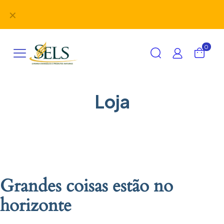
Didáticos, uniformes, desbravadores, aventureiros e
✕
alimentação em um único lugar!
0
Loja
Grandes coisas estão no
horizonte