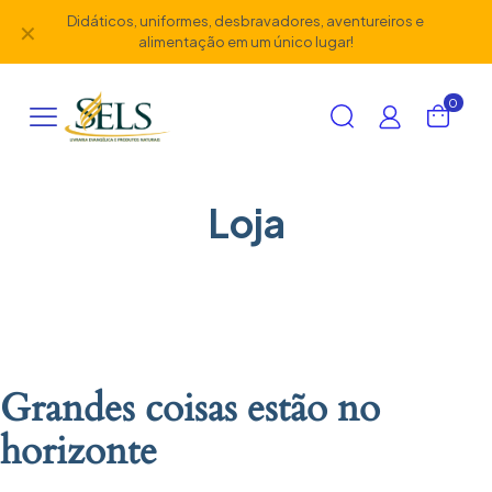
Didáticos, uniformes, desbravadores, aventureiros e
✕
alimentação em um único lugar!
0
Loja
Grandes coisas estão no
horizonte