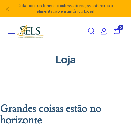
Didáticos, uniformes, desbravadores, aventureiros e
✕
alimentação em um único lugar!
0
Loja
Grandes coisas estão no
horizonte