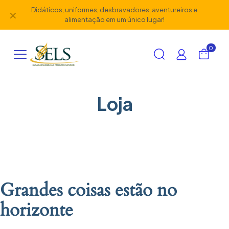
Didáticos, uniformes, desbravadores, aventureiros e
✕
alimentação em um único lugar!
0
Loja
Grandes coisas estão no
horizonte