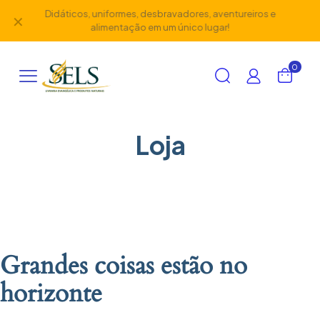
Didáticos, uniformes, desbravadores, aventureiros e
✕
alimentação em um único lugar!
0
Loja
Grandes coisas estão no
horizonte