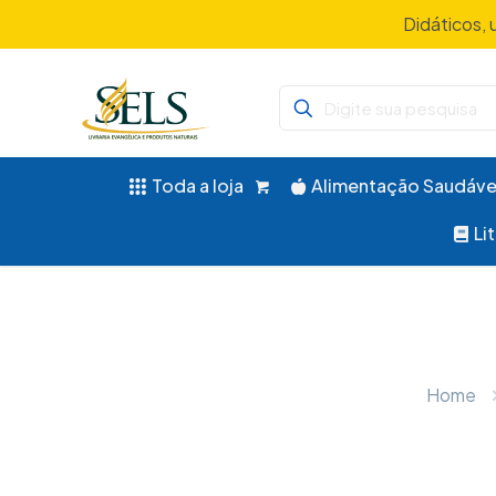
Didáticos, 
Toda a loja
Alimentação Saudáve
Li
Home