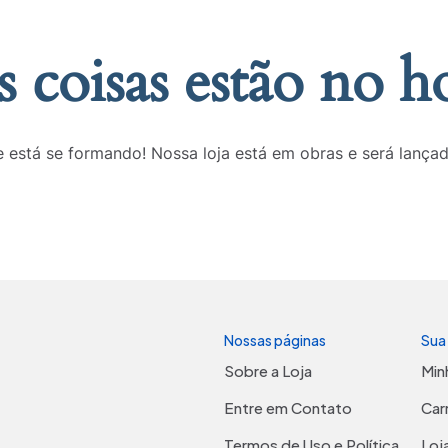
 coisas estão no h
 está se formando! Nossa loja está em obras e será lança
Nossas páginas
Sua
Sobre a Loja
Min
Entre em Contato
Car
Termos de Uso e Política
Loj