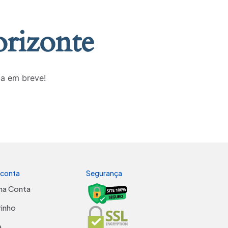
orizonte
da em breve!
 conta
Segurança
ha Conta
rinho
a