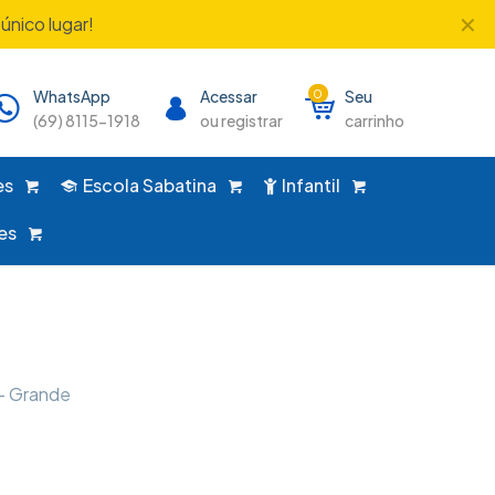
✕
único lugar!
WhatsApp
Acessar
0
Seu
(69) 8115-1918
ou registrar
carrinho
es
Escola Sabatina
Infantil
es
– Grande