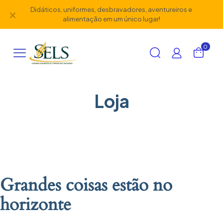
Didáticos, uniformes, desbravadores, aventureiros e
✕
alimentação em um único lugar!
0
Loja
Grandes coisas estão no
horizonte