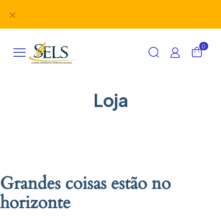
Didáticos, uniformes, desbravadores, aventureiros e
✕
alimentação em um único lugar!
0
Loja
Grandes coisas estão no
horizonte