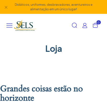
Didáticos, uniformes, desbravadores, aventureiros e
✕
alimentação em um único lugar!
0
Loja
Grandes coisas estão no
horizonte