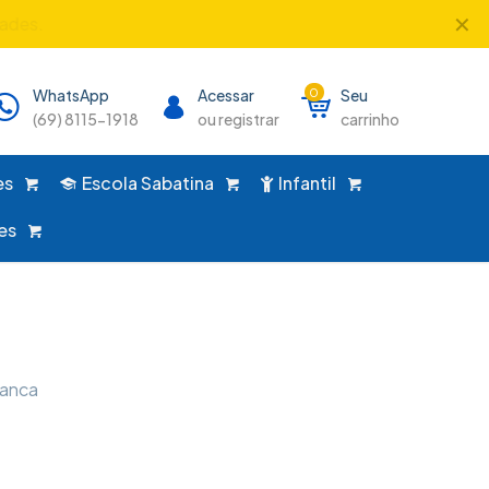
✕
WhatsApp
Acessar
0
Seu
(69) 8115-1918
ou registrar
carrinho
es
Escola Sabatina
Infantil
es
ranca