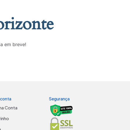
orizonte
da em breve!
 conta
Segurança
ha Conta
rinho
a