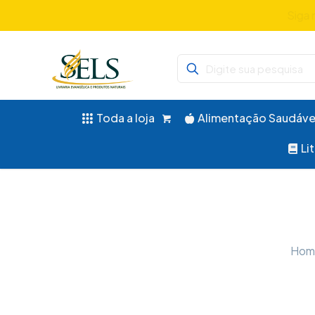
Toda a loja
Alimentação Saudáve
Li
Hom