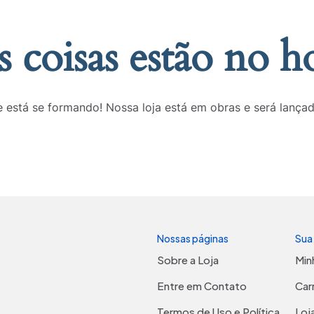
 coisas estão no h
 está se formando! Nossa loja está em obras e será lança
Nossas páginas
Sua
Sobre a Loja
Min
Entre em Contato
Car
Termos de Uso e Política
Loj