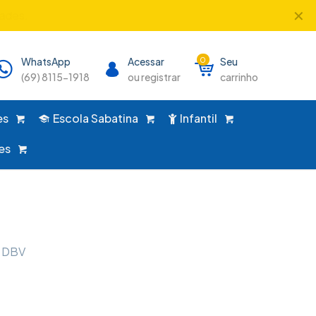
✕
único lugar!
WhatsApp
Acessar
0
Seu
(69) 8115-1918
ou registrar
carrinho
es
Escola Sabatina
Infantil
es
 DBV