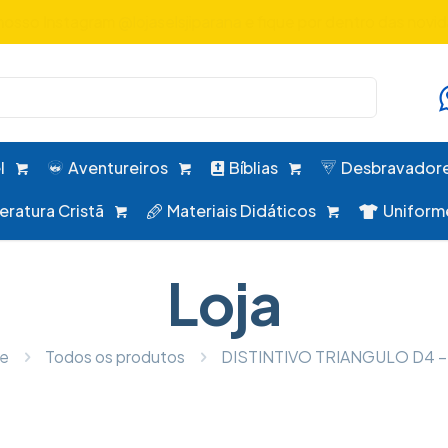
uniformes, desbravadores, aventureiros e alimentação em um 
l
Aventureiros
Bíblias
Desbravador
teratura Cristã
Materiais Didáticos
Uniform
Loja
e
Todos os produtos
DISTINTIVO TRIANGULO D4 –