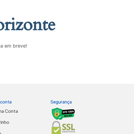
orizonte
da em breve!
 conta
Segurança
ha Conta
rinho
a