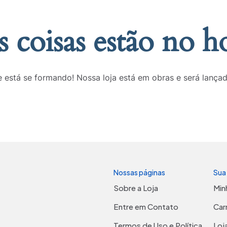
 coisas estão no h
 está se formando! Nossa loja está em obras e será lança
Nossas páginas
Sua
Sobre a Loja
Min
Entre em Contato
Car
Termos de Uso e Política
Loj