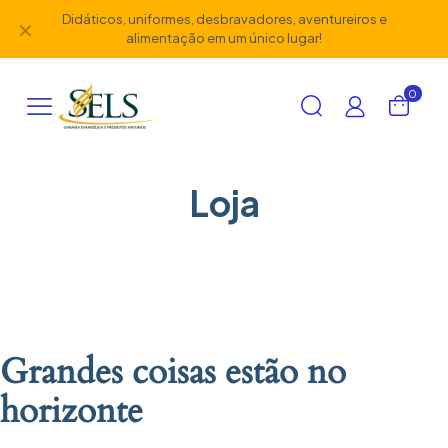
Didáticos, uniformes, desbravadores, aventureiros e
✕
alimentação em um único lugar!
0
Loja
Grandes coisas estão no
horizonte