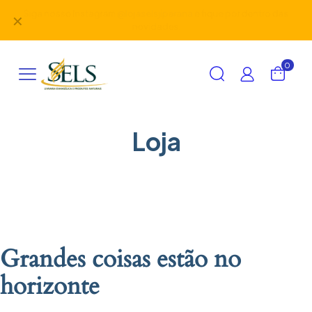
Siga nosso Instagram
@lojaselsjiparana
e fique por dentro das
✕
novidades.
0
Loja
Grandes coisas estão no
horizonte