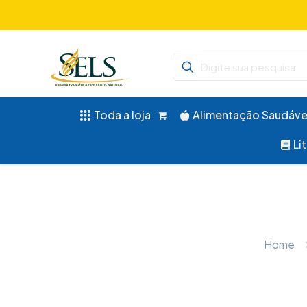
Didáticos, 
Toda a loja
Alimentação Saudáve
Li
Home