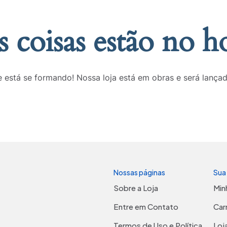
 coisas estão no h
 está se formando! Nossa loja está em obras e será lança
Nossas páginas
Sua
Sobre a Loja
Min
Entre em Contato
Car
Termos de Uso e Política
Loj