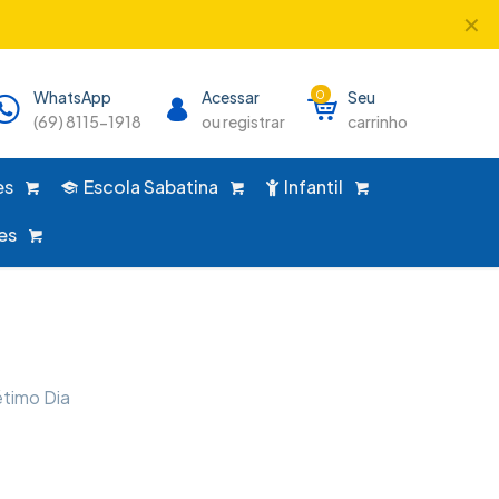
✕
único lugar!
WhatsApp
Acessar
0
Seu
(69) 8115-1918
ou registrar
carrinho
es
Escola Sabatina
Infantil
es
étimo Dia