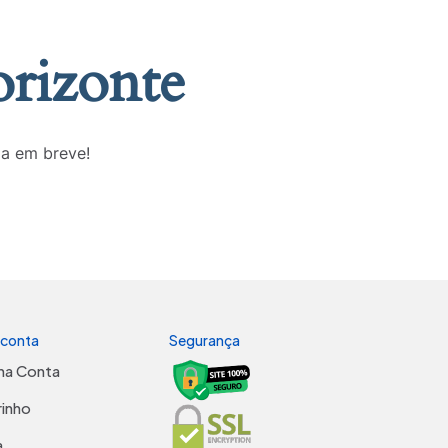
orizonte
da em breve!
 conta
Segurança
ha Conta
rinho
a