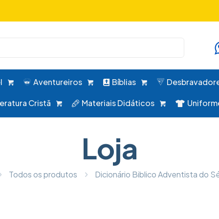
uniformes, desbravadores, aventureiros e alimentação em um 
l
Aventureiros
Bíblias
Desbravador
teratura Cristã
Materiais Didáticos
Uniform
Loja
Todos os produtos
Dicionário Biblico Adventista do S