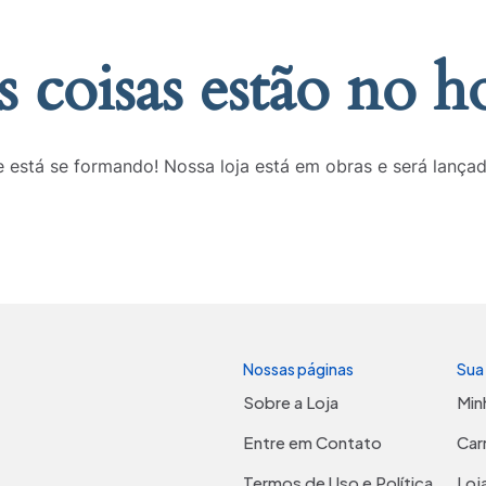
 coisas estão no h
 está se formando! Nossa loja está em obras e será lança
Nossas páginas
Sua
Sobre a Loja
Min
Entre em Contato
Car
Termos de Uso e Política
Loj