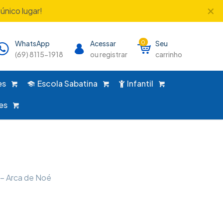
✕
único lugar!
WhatsApp
Acessar
0
Seu
(69) 8115-1918
ou registrar
carrinho
es
Escola Sabatina
Infantil
es
 – Arca de Noé