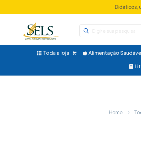
Didáticos, 
Toda a loja
Alimentação Saudáve
Li
Home
To