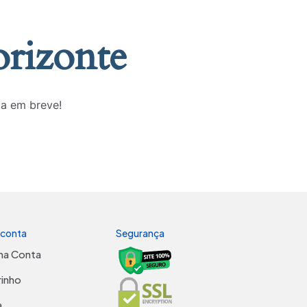
orizonte
da em breve!
 conta
Segurança
ha Conta
rinho
a