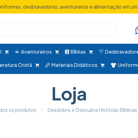
uniformes, desbravadores, aventureiros e alimentação em um 
l
Aventureiros
Bíblias
Desbravador
teratura Cristã
Materiais Didáticos
Uniform
Loja
dos os produtos
Desdobre e Descubra Histórias Bíblicas