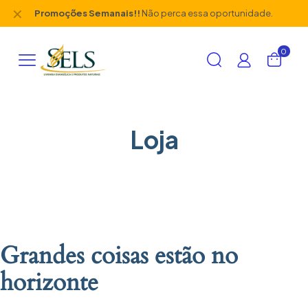
✕
Promoções Semanais!!
Não perca essa oportunidade.
0
Loja
Grandes coisas estão no
horizonte