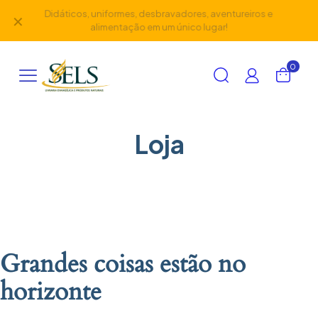
Didáticos, uniformes, desbravadores, aventureiros e
✕
alimentação em um único lugar!
0
Loja
Grandes coisas estão no
horizonte