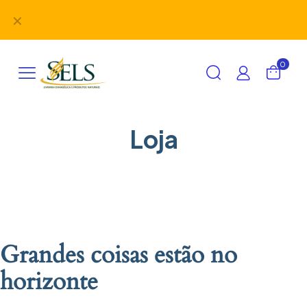
Didáticos, uniformes, desbravadores, aventureiros e
✕
alimentação em um único lugar!
0
Loja
Grandes coisas estão no
horizonte