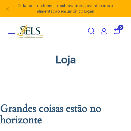
Didáticos, uniformes, desbravadores, aventureiros e
✕
alimentação em um único lugar!
0
Loja
Grandes coisas estão no
horizonte