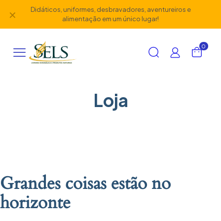
Didáticos, uniformes, desbravadores, aventureiros e
✕
alimentação em um único lugar!
0
Loja
Grandes coisas estão no
horizonte