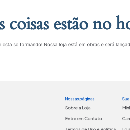
 coisas estão no h
 está se formando! Nossa loja está em obras e será lança
Nossas páginas
Sua
Sobre a Loja
Min
Entre em Contato
Car
Termos de Uso e Política
Loj