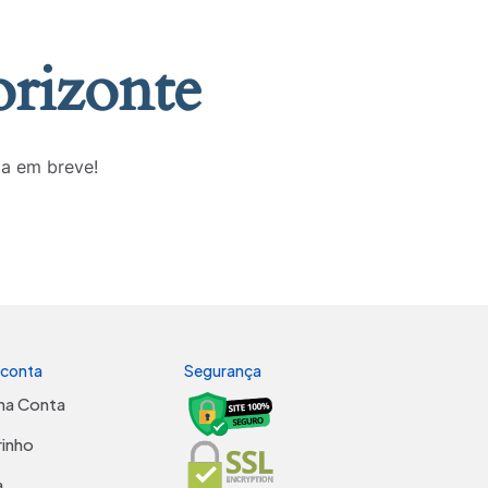
orizonte
da em breve!
 conta
Segurança
ha Conta
rinho
a