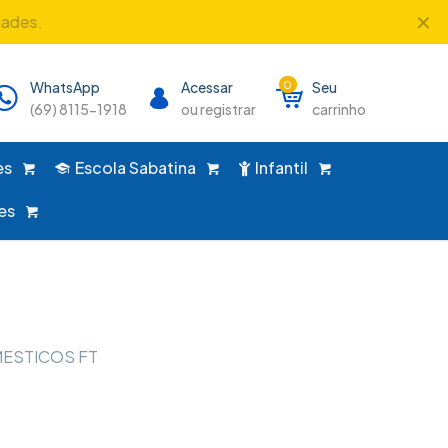
✕
dades.
WhatsApp
Acessar
0
Seu
(69) 8115-1918
ou registrar
carrinho
es
Escola Sabatina
Infantil
es
MESTICOS FT