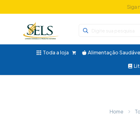
Siga 
Toda a loja
Alimentação Saudáve
Li
Home
To