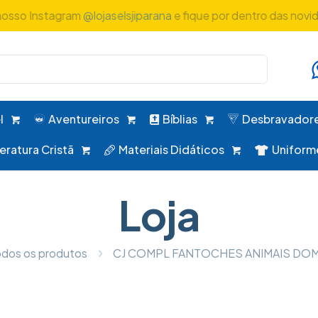
nosso Instagram
@lojaselsjiparana
e fique por dentro das novi
l
Aventureiros
Bíblias
Desbravador
teratura Cristã
Materiais Didáticos
Uniform
Loja
dos os produtos
CJ COMPL FANTOCHES ANIMAIS DO