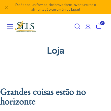
Didáticos, uniformes, desbravadores, aventureiros e
✕
alimentação em um único lugar!
0
Loja
Grandes coisas estão no
horizonte