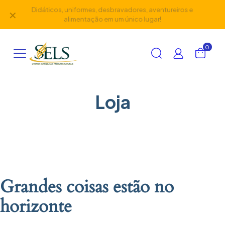
Didáticos, uniformes, desbravadores, aventureiros e
✕
alimentação em um único lugar!
0
Loja
Grandes coisas estão no
horizonte