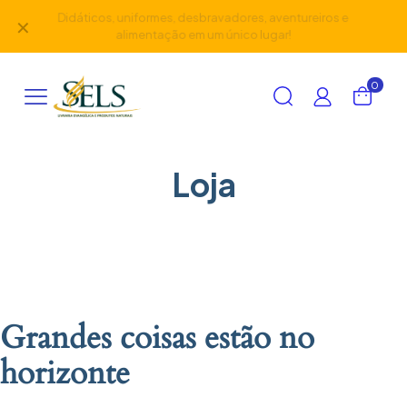
Didáticos, uniformes, desbravadores, aventureiros e
✕
alimentação em um único lugar!
0
Loja
Grandes coisas estão no
horizonte