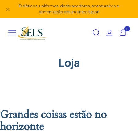
Didáticos, uniformes, desbravadores, aventureiros e
✕
alimentação em um único lugar!
0
Loja
Grandes coisas estão no
horizonte