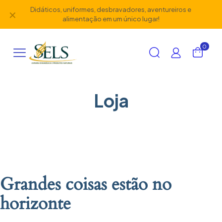
Didáticos, uniformes, desbravadores, aventureiros e
✕
alimentação em um único lugar!
0
Loja
Grandes coisas estão no
horizonte