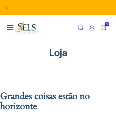
Didáticos, uniformes, desbravadores, aventureiros e
✕
alimentação em um único lugar!
0
Loja
Grandes coisas estão no
horizonte