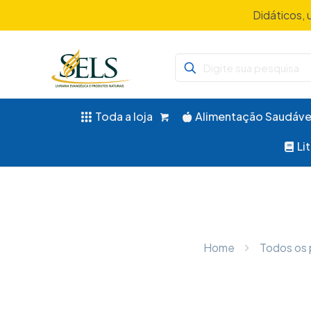
Didáticos, 
Toda a loja
Alimentação Saudáve
Li
Home
Todos os 