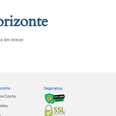
orizonte
da em breve!
 conta
Segurança
ha Conta
rinho
a