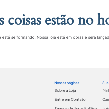
 coisas estão no h
 está se formando! Nossa loja está em obras e será lança
Nossas páginas
Sua
Sobre a Loja
Min
Entre em Contato
Car
Termos de Uso e Política
Loj