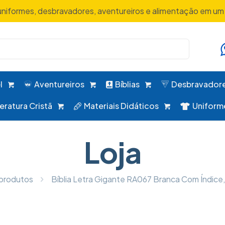
uniformes, desbravadores, aventureiros e alimentação em um 
l
Aventureiros
Bíblias
Desbravador
teratura Cristã
Materiais Didáticos
Uniform
Loja
produtos
Bíblia Letra Gigante RA067 Branca Com Índice