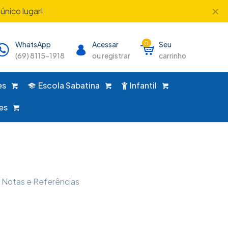
✕
único lugar!
WhatsApp
Acessar
0
Seu
(69) 8115-1918
ou registrar
carrinho
es
Escola Sabatina
Infantil
es
, Notas e Referências