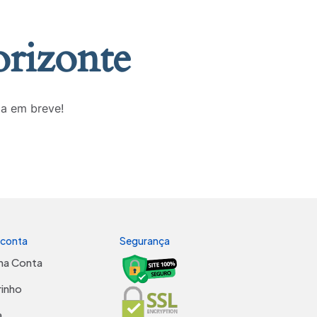
orizonte
da em breve!
 conta
Segurança
ha Conta
rinho
a