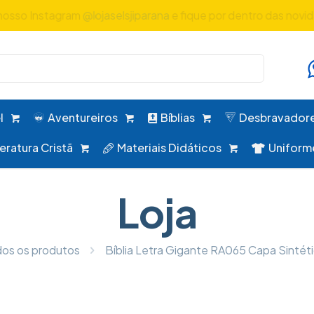
nosso Instagram
@lojaselsjiparana
e fique por dentro das novi
l
Aventureiros
Bíblias
Desbravador
teratura Cristã
Materiais Didáticos
Uniform
Loja
os os produtos
Bíblia Letra Gigante RA065 Capa Sintét