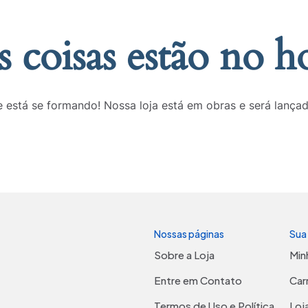
 coisas estão no h
 está se formando! Nossa loja está em obras e será lança
Nossas páginas
Sua
Sobre a Loja
Min
Entre em Contato
Car
Termos de Uso e Política
Loj