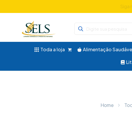
Siga 
Toda a loja
Alimentação Saudáve
Li
Home
Tod