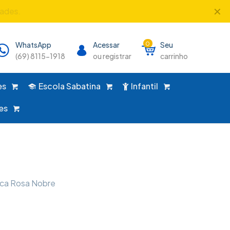
✕
dades.
WhatsApp
Acessar
0
Seu
(69) 8115-1918
ou registrar
carrinho
es
Escola Sabatina
Infantil
es
ica Rosa Nobre