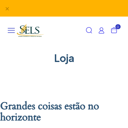
Didáticos, uniformes, desbravadores, aventureiros e
✕
alimentação em um único lugar!
0
Loja
Grandes coisas estão no
horizonte