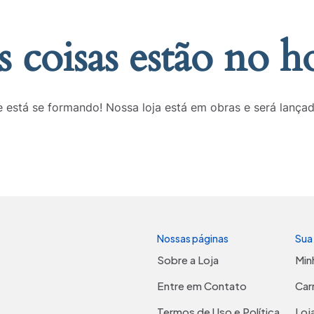
 coisas estão no h
 está se formando! Nossa loja está em obras e será lança
Nossas páginas
Sua
Sobre a Loja
Min
Entre em Contato
Car
Termos de Uso e Política
Loj