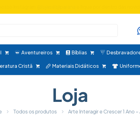
uniformes, desbravadores, aventureiros e alimentação em um 
l
Aventureiros
Bíblias
Desbravador
teratura Cristã
Materiais Didáticos
Uniform
Loja
e
Todos os produtos
Arte Interagir e Crescer 1 Ano –