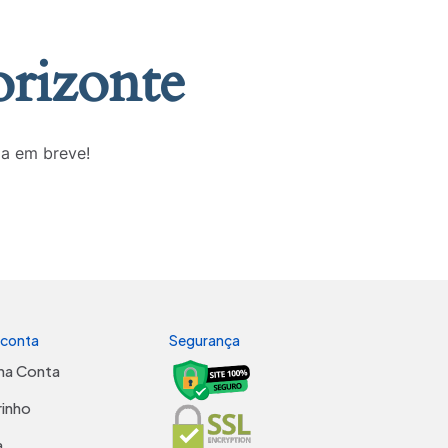
orizonte
da em breve!
 conta
Segurança
ha Conta
rinho
a