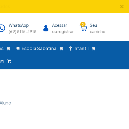
✕
único lugar!
WhatsApp
Acessar
0
Seu
(69) 8115-1918
ou registrar
carrinho
es
Escola Sabatina
Infantil
es
 Aluno