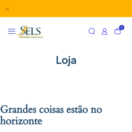
Didáticos, uniformes, desbravadores, aventureiros e
✕
alimentação em um único lugar!
0
Loja
Grandes coisas estão no
horizonte