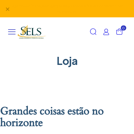
Siga nosso Instagram
@lojaselsjiparana
e fique por dentro das
✕
novidades.
0
Loja
Grandes coisas estão no
horizonte