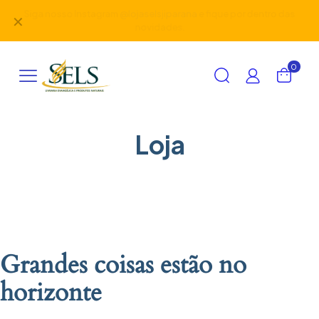
Siga nosso Instagram
@lojaselsjiparana
e fique por dentro das
✕
novidades.
0
Loja
Grandes coisas estão no
horizonte