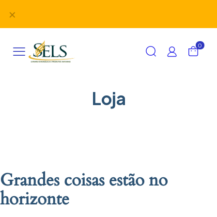
Didáticos, uniformes, desbravadores, aventureiros e
✕
alimentação em um único lugar!
0
Loja
Grandes coisas estão no
horizonte