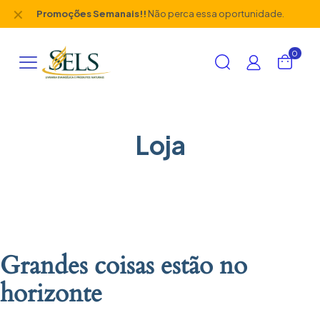
✕
Promoções Semanais!!
Não perca essa oportunidade.
0
Loja
Grandes coisas estão no
horizonte