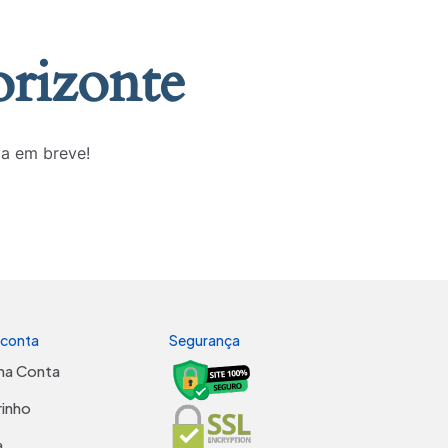
orizonte
da em breve!
 conta
Segurança
ha Conta
rinho
a