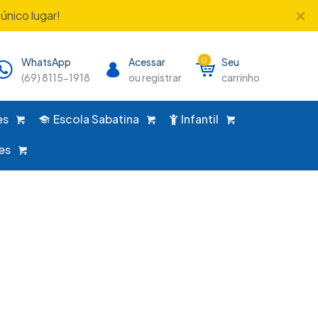
✕
único lugar!
WhatsApp
Acessar
0
Seu
(69) 8115-1918
ou registrar
carrinho
es
Escola Sabatina
Infantil
es