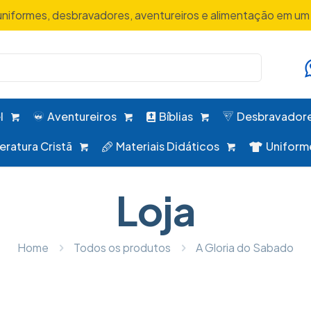
uniformes, desbravadores, aventureiros e alimentação em um 
l
Aventureiros
Bíblias
Desbravador
teratura Cristã
Materiais Didáticos
Uniform
Loja
Home
Todos os produtos
A Gloria do Sabado