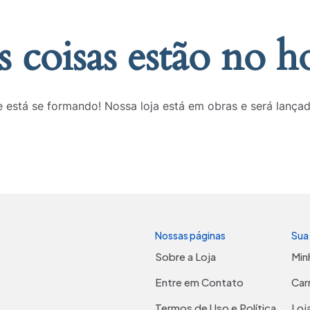
 coisas estão no h
 está se formando! Nossa loja está em obras e será lança
Nossas páginas
Sua
Sobre a Loja
Min
Entre em Contato
Car
Termos de Uso e Política
Loj