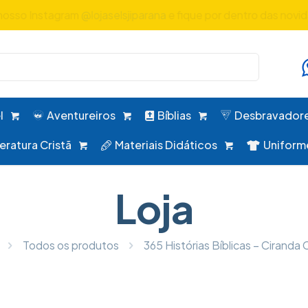
 uniformes, desbravadores, aventureiros e alimentação em um ú
l
Aventureiros
Bíblias
Desbravador
teratura Cristã
Materiais Didáticos
Uniform
Loja
Todos os produtos
365 Histórias Bíblicas – Ciranda C