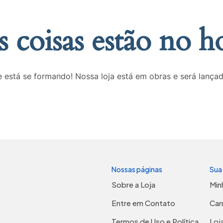
 coisas estão no h
 está se formando! Nossa loja está em obras e será lança
Nossas páginas
Sua
Sobre a Loja
Min
Entre em Contato
Car
Termos de Uso e Política
Loj