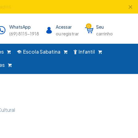
✕
nico lugar!
WhatsApp
Acessar
0
Seu
(69) 8115-1918
ou registrar
carrinho
es
Escola Sabatina
Infantil
es
ultural