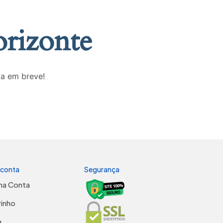
orizonte
da em breve!
 conta
Segurança
ha Conta
rinho
a